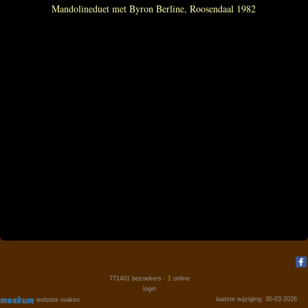
Mandolineduet met Byron Berline, Roosendaal 1982
771401
bezoekers - 1 online
login
laatste wijziging: 30-03-2026
website maken